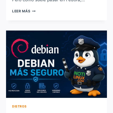
QUÉ
LEER MÁS
HACER
DESPUÉS
DE
INSTALAR
FEDORA
44:
GUÍA
ESENCIAL
PARA
DEJAR
TU
SISTEMA
LISTO
DISTROS