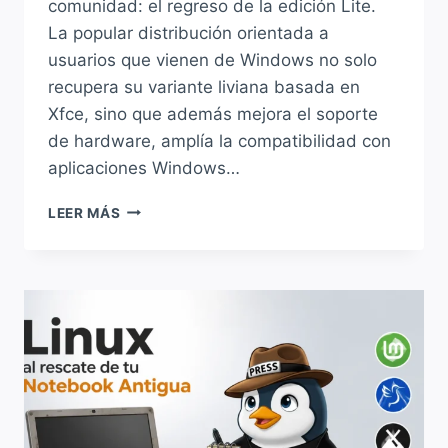
comunidad: el regreso de la edición Lite.
La popular distribución orientada a
usuarios que vienen de Windows no solo
recupera su variante liviana basada en
Xfce, sino que además mejora el soporte
de hardware, amplía la compatibilidad con
aplicaciones Windows…
ZORIN
LEER MÁS
OS
18.1
YA
ESTÁ
DISPONIBLE:
VUELVE
LA
EDICIÓN
LITE,
MEJORA
EL