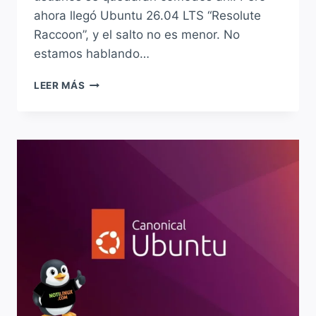
ahora llegó Ubuntu 26.04 LTS “Resolute
Raccoon”, y el salto no es menor. No
estamos hablando…
UBUNTU
LEER MÁS
24.04
VS
UBUNTU
26.04
LTS:
¿VALE
LA
PENA
ACTUALIZAR?