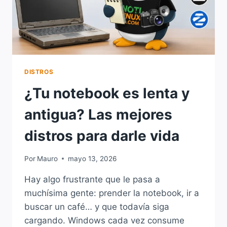
SOPORTE
PARA
APPS
WINDOWS
Y
LLEGA
LINUX
DISTROS
6.17
¿Tu notebook es lenta y
antigua? Las mejores
distros para darle vida
Por
Mauro
mayo 13, 2026
Hay algo frustrante que le pasa a
muchísima gente: prender la notebook, ir a
buscar un café… y que todavía siga
cargando. Windows cada vez consume