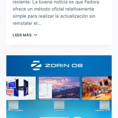
reciente. La buena noticia es que Fedora
ofrece un método oficial relativamente
simple para realizar la actualización sin
reinstalar el…
CÓMO
LEER MÁS
ACTUALIZAR
A
FEDORA
44
DESDE
FEDORA
43
PASO
A
PASO