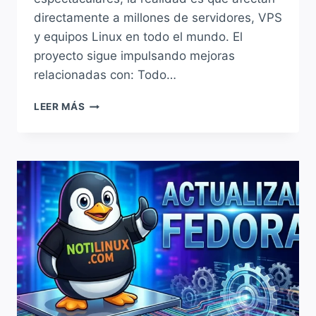
directamente a millones de servidores, VPS
y equipos Linux en todo el mundo. El
proyecto sigue impulsando mejoras
relacionadas con: Todo…
DEBIAN
LEER MÁS
SIGUE
ENDURECIENDO
SU
SEGURIDAD:
MÁS
PROTECCIÓN,
MENOS
SUPERFICIE
DE
ATAQUE
Y
FOCO
EN
HARDENING