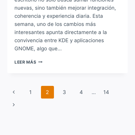
nuevas, sino también mejorar integración,
coherencia y experiencia diaria. Esta
semana, uno de los cambios más
interesantes apunta directamente a la
convivencia entre KDE y aplicaciones
GNOME, algo que…
KDE
LEER MÁS
MEJORA
EL
SOPORTE
PARA
Navegación
Página
1
2
3
4
…
14
APLICACIONES
GNOME,
de
anterior
Siguiente
ZOOM
EN
página
página
PLASMA,
DISCOVER
Y