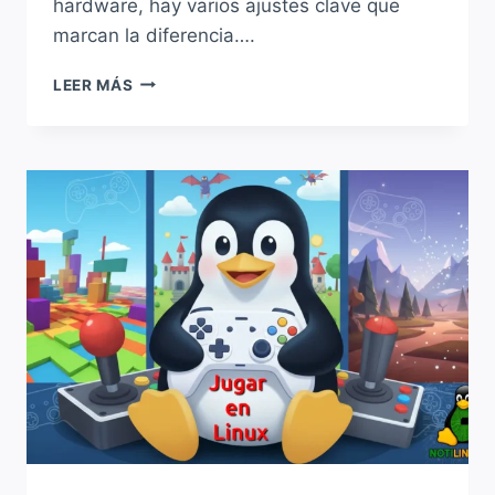
hardware, hay varios ajustes clave que
marcan la diferencia….
CÓMO
LEER MÁS
OPTIMIZAR
LINUX
PARA
JUEGOS:
MEJORA
EL
RENDIMIENTO
AL
MÁXIMO