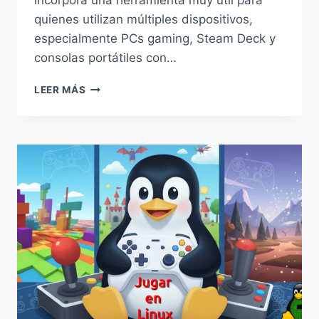
incorpora una herramienta muy útil para
quienes utilizan múltiples dispositivos,
especialmente PCs gaming, Steam Deck y
consolas portátiles con…
STEAM
LEER MÁS
AHORA
PERMITE
GESTIONAR
DESCARGAS
EN
OTROS
DISPOSITIVOS
REMOTAMENTE