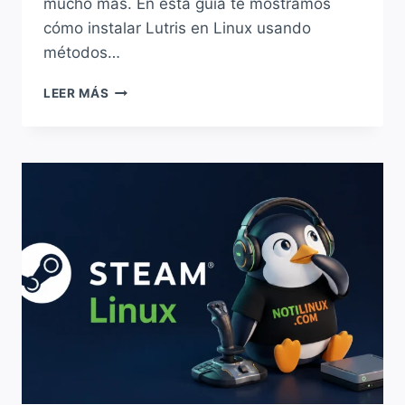
mucho más. En esta guía te mostramos
cómo instalar Lutris en Linux usando
métodos…
PASO
LEER MÁS
A
PASO:
INSTALANDO
LUTRIS
EN
LINUX