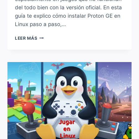
del todo bien con la versión oficial. En esta
guía te explico cómo instalar Proton GE en
Linux paso a paso,…
CÓMO
LEER MÁS
INSTALAR
PROTON
GE
EN
LINUX
Y
MEJORAR
LA
COMPATIBILIDAD
DE
TUS
JUEGOS