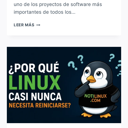
uno de los proyectos de software más
importantes de todos los…
¿QUIÉN
LEER MÁS
ES
LINUS
TORVALDS
Y
POR
QUÉ
SU
PROYECTO
PERSONAL
TERMINÓ
CAMBIANDO
LA
INFORMÁTICA?