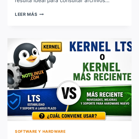
resulta ideal para consultar archivos…
CÓMO
LEER MÁS
USAR
EL
COMANDO
CAT
EN
LINUX:
VISUALIZAR
Y
COMBINAR
ARCHIVOS
DESDE
LA
TERMINAL
SOFTWARE Y HARDWARE