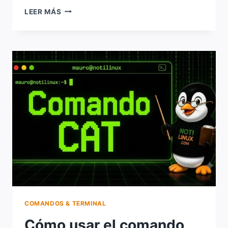
SOLUCIÓN
LEER MÁS
A:
«PACKAGE
ARCHITECTURE
DOES
NOT
MATCH»
EN
LINUX
COMANDOS & TERMINAL
Cómo usar el comando