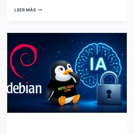
10
LEER MÁS
JOYAS
OCULTAS
PARA
LINUX
QUE
VALE
LA
PENA
INSTALAR
Y
PROBAR