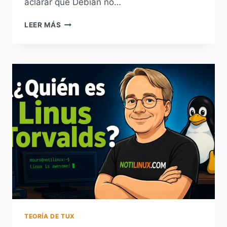
aclarar que Debian no…
DEBIAN
LEER MÁS
DEBATE
SI
DEBE
PROHIBIR
EL
CÓDIGO
GENERADO
POR
INTELIGENCIA
ARTIFICIAL
TEORÍA DE TUX