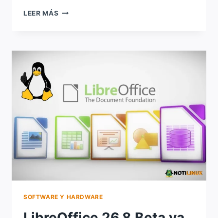
KERNEL
LEER MÁS
LTS
O
KERNEL
MÁS
RECIENTE:
¿CUÁL
CONVIENE
USAR?
SOFTWARE Y HARDWARE
LibreOffice 26.8 Beta ya