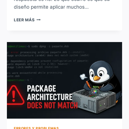
diseño permite aplicar muchos…
¿POR
LEER MÁS
QUÉ
LINUX
CASI
NUNCA
NECESITA
REINICIARSE?
ERRORES Y PROBLEMAS