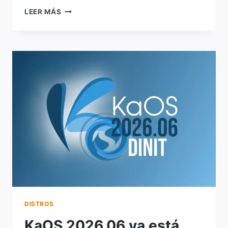
LIBREOFFICE
LEER MÁS
26.8
BETA
YA
PUEDE
DESCARGARSE:
ESTAS
SON
LAS
NOVEDADES
MÁS
IMPORTANTES
DISTROS
KaOS 2026.06 ya está