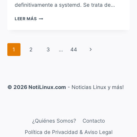
definitivamente a systemd. Se trata de…
KAOS
LEER MÁS
2026.06
YA
ESTÁ
DISPONIBLE
Navegación
Siguiente
1
2
3
…
44
Y
MARCA
de
página
UN
ANTES
página
Y
UN
© 2026 NotiLinux.com
- Noticias Linux y más!
DESPUÉS
AL
REEMPLAZAR
SYSTEMD
POR
DINIT
¿Quiénes Somos?
Contacto
Política de Privacidad & Aviso Legal