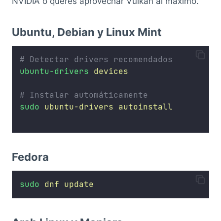
NVIDIA o querés aprovechar Vulkan al máximo.
Ubuntu, Debian y Linux Mint
# Detectar drivers recomendados
ubuntu-drivers
devices
# Instalar automáticamente
sudo
ubuntu-drivers
autoinstall
Fedora
sudo
dnf
update