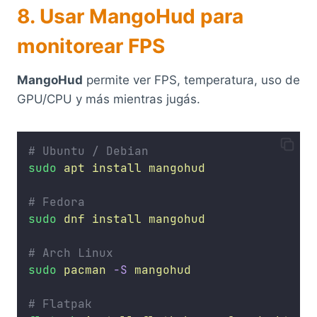
8. Usar MangoHud para
monitorear FPS
MangoHud
permite ver FPS, temperatura, uso de
GPU/CPU y más mientras jugás.
# Ubuntu / Debian
sudo
apt
install
mangohud
# Fedora
sudo
dnf
install
mangohud
# Arch Linux
sudo
pacman
-S
mangohud
# Flatpak