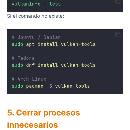
vulkaninfo
|
less
Si el comando no existe:
# Ubuntu / Debian
sudo
apt
install
vulkan-tools
# Fedora
sudo
dnf
install
vulkan-tools
# Arch Linux
sudo
pacman
-S
vulkan-tools
5. Cerrar procesos
innecesarios