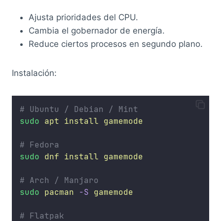
Ajusta prioridades del CPU.
Cambia el gobernador de energía.
Reduce ciertos procesos en segundo plano.
Instalación:
# Ubuntu / Debian / Mint
sudo
apt
install
gamemode
# Fedora
sudo
dnf
install
gamemode
# Arch / Manjaro
sudo
pacman
-S
gamemode
# Flatpak