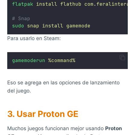
flatpak
install
flathub
com.feralinterac
# Snap
sudo
snap
install
gamemode
Para usarlo en Steam:
gamemoderun
%command%
Eso se agrega en las opciones de lanzamiento
del juego.
3. Usar Proton GE
Muchos juegos funcionan mejor usando
Proton