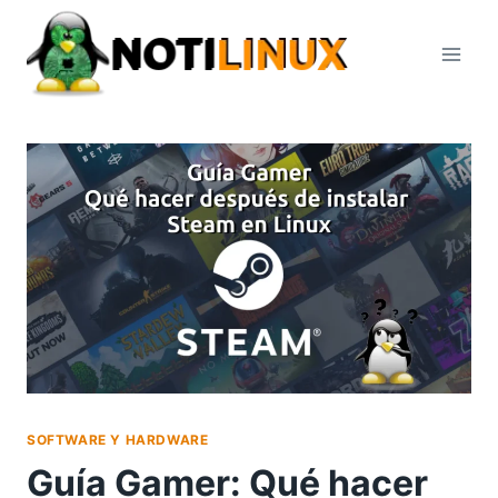
Saltar
al
contenido
SOFTWARE Y HARDWARE
Guía Gamer: Qué hacer