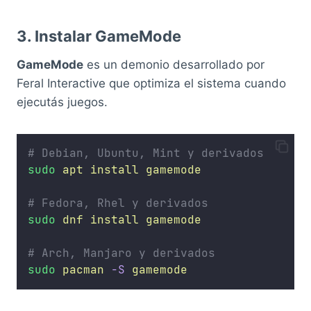
3. Instalar GameMode
GameMode
es un demonio desarrollado por
Feral Interactive que optimiza el sistema cuando
ejecutás juegos.
# Debian, Ubuntu, Mint y derivados
sudo
apt
install
gamemode
# Fedora, Rhel y derivados
sudo
dnf
install
gamemode
# Arch, Manjaro y derivados
sudo
pacman
-S
gamemode