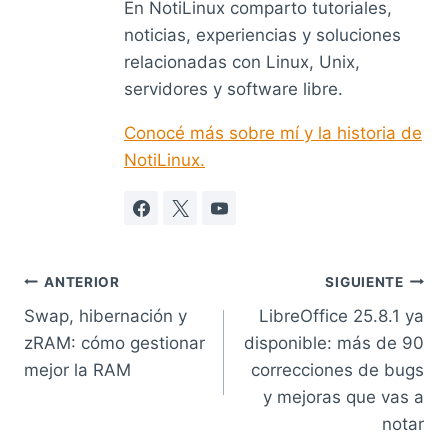
En NotiLinux comparto tutoriales,
noticias, experiencias y soluciones
relacionadas con Linux, Unix,
servidores y software libre.
Conocé más sobre mí y la historia de
NotiLinux.
Navegación
ANTERIOR
SIGUIENTE
Swap, hibernación y
LibreOffice 25.8.1 ya
de
zRAM: cómo gestionar
disponible: más de 90
entradas
mejor la RAM
correcciones de bugs
y mejoras que vas a
notar