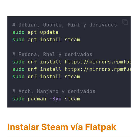
# Debian, Ubuntu, Mint y derivados
sudo
apt
update
sudo
apt
install
steam
# Fedora, Rhel y derivados
sudo
dnf
install
https://mirrors.rpmfusi
sudo
dnf
install
https://mirrors.rpmfusi
sudo
dnf
install
steam
# Arch, Manjaro y derivados
sudo
pacman
-Syu
steam
Instalar Steam vía Flatpak