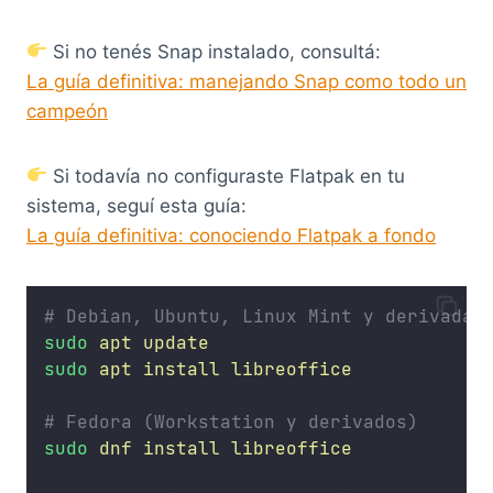
Si no tenés Snap instalado, consultá:
La guía definitiva: manejando Snap como todo un
campeón
Si todavía no configuraste Flatpak en tu
sistema, seguí esta guía:
La guía definitiva: conociendo Flatpak a fondo
# Debian, Ubuntu, Linux Mint y derivadas
sudo
apt
update
sudo
apt
install
libreoffice
# Fedora (Workstation y derivados)
sudo
dnf
install
libreoffice