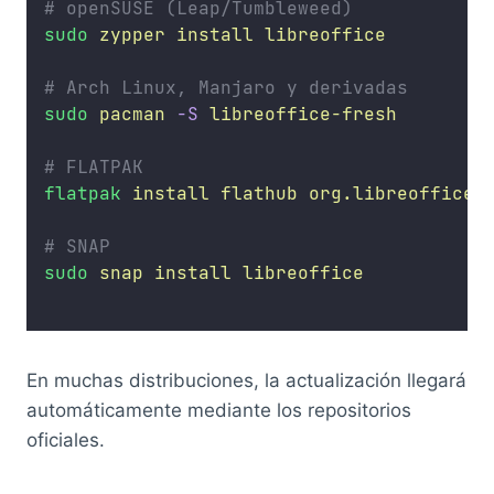
# openSUSE (Leap/Tumbleweed)
sudo
zypper
install
libreoffice
# Arch Linux, Manjaro y derivadas
sudo
pacman
-S
libreoffice-fresh
# FLATPAK
flatpak
install
flathub
org.libreoffice.
# SNAP
sudo
snap
install
libreoffice
En muchas distribuciones, la actualización llegará
automáticamente mediante los repositorios
oficiales.