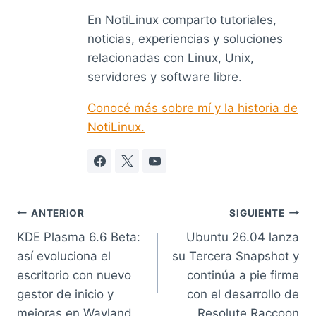
En NotiLinux comparto tutoriales,
noticias, experiencias y soluciones
relacionadas con Linux, Unix,
servidores y software libre.
Conocé más sobre mí y la historia de
NotiLinux.
Navegación
ANTERIOR
SIGUIENTE
KDE Plasma 6.6 Beta:
Ubuntu 26.04 lanza
de
así evoluciona el
su Tercera Snapshot y
entradas
escritorio con nuevo
continúa a pie firme
gestor de inicio y
con el desarrollo de
mejoras en Wayland
Resolute Raccoon