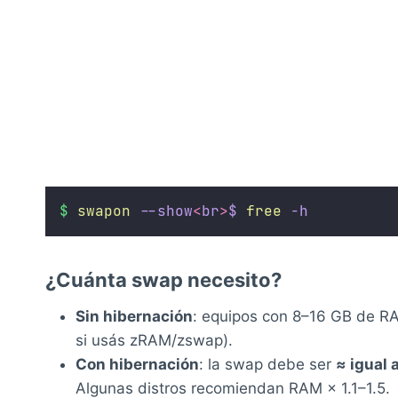
$
swapon
--show
<
br
>
$
free
-h
¿Cuánta swap necesito?
Sin hibernación
: equipos con 8–16 GB de RA
si usás zRAM/zswap).
Con hibernación
: la swap debe ser
≈ igual 
Algunas distros recomiendan RAM × 1.1–1.5.