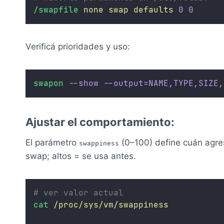
/swapfile
none
swap
defaults
0
0
Verificá prioridades y uso:
swapon
--show
--output=NAME,TYPE,SIZE,
Ajustar el comportamiento:
El parámetro
(0–100) define cuán agres
swappiness
swap; altos = se usa antes.
# ver valor actual
cat
/proc/sys/vm/swappiness