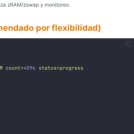
oriza zRAM/zswap y monitoreo.
endado por flexibilidad)
M
count=
4096
status=progress