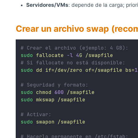
Servidores/VMs
: depende de la carga; pri
Crear un archivo swap (recom
# Crear el archivo (ejemplo: 4 GB):
sudo
fallocate
-l
4
G
/swapfile
# Si fallocate no está disponible: 
sudo
dd
if=/dev/zero
of=/swapfile
bs=
1
# Seguridad y formato:
sudo
chmod
600
/swapfile
sudo
mkswap
/swapfile
# Activar:
sudo
swapon
/swapfile
# Hacerlo permanente en /etc/fstab: