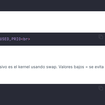
USED,PRIO
<
br
>
ivo es el kernel usando swap. Valores bajos = se evita