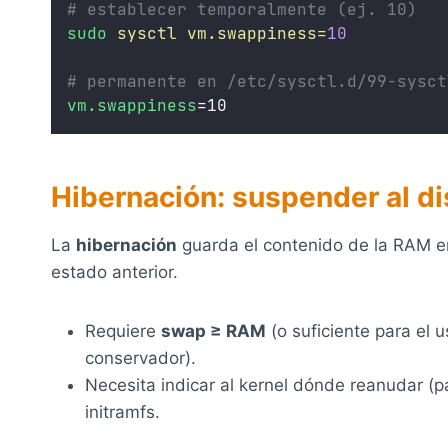
# establecer temporalmente (ej. 10)
sudo
sysctl
vm.swappiness=
10
# permanente en /etc/sysctl.d/99-sysct
vm.swappiness
=10
Hibernación: suspender al d
La
hibernación
guarda el contenido de la RAM en
estado anterior.
Requiere
swap ≥ RAM
(o suficiente para el 
conservador).
Necesita indicar al kernel dónde reanudar (
initramfs.