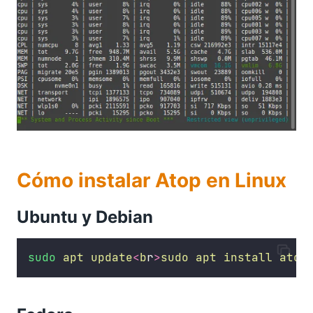
Cómo instalar Atop en Linux
Ubuntu y Debian
sudo
apt
update
<
b
r
>
sudo
apt
install
atop