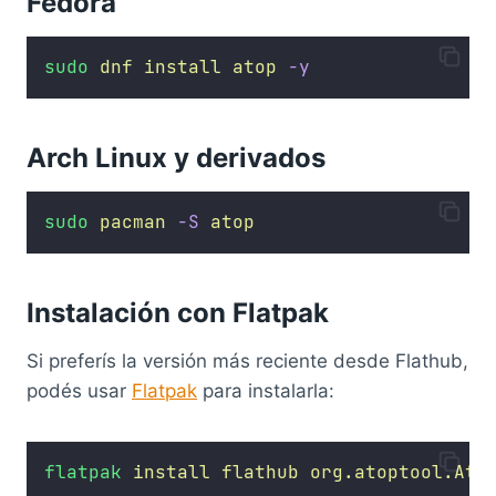
Fedora
sudo
dnf
install
atop
-y
Arch Linux y derivados
sudo
pacman
-S
atop
Instalación con Flatpak
Si preferís la versión más reciente desde Flathub,
podés usar
Flatpak
para instalarla:
flatpak
install
flathub
org.atoptool.Ato