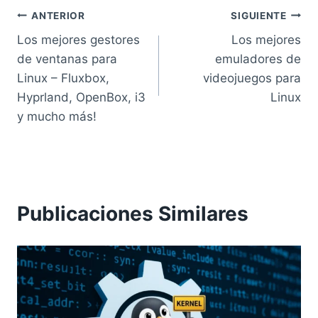
Navegación
ANTERIOR
SIGUIENTE
Los mejores gestores
Los mejores
de
de ventanas para
emuladores de
entradas
Linux – Fluxbox,
videojuegos para
Hyprland, OpenBox, i3
Linux
y mucho más!
Publicaciones Similares