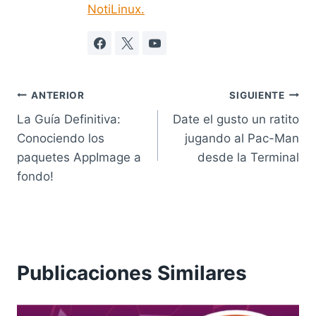
NotiLinux.
Navegación
ANTERIOR
SIGUIENTE
La Guía Definitiva:
Date el gusto un ratito
de
Conociendo los
jugando al Pac-Man
entradas
paquetes AppImage a
desde la Terminal
fondo!
Publicaciones Similares