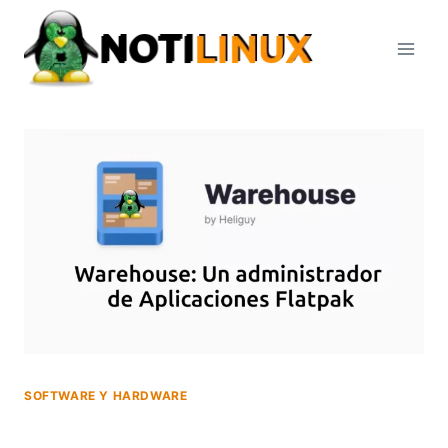
Saltar
al
contenido
SOFTWARE Y HARDWARE