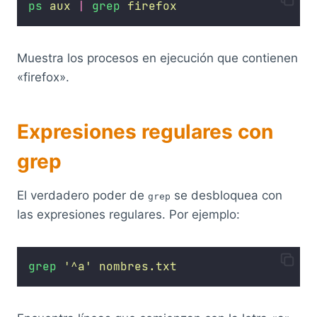
ps
aux
|
grep
firefox
Muestra los procesos en ejecución que contienen
«firefox».
Expresiones regulares con
grep
El verdadero poder de
se desbloquea con
grep
las expresiones regulares. Por ejemplo:
grep
'
^a
'
nombres.txt