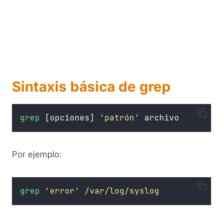
Sintaxis básica de grep
grep
 [opciones] 
'
patrón
'
 archivo
Por ejemplo:
grep
'
error
'
/var/log/syslog