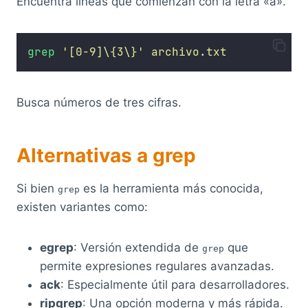
Encuentra líneas que comienzan con la letra «a».
grep
'
[0-9]\{3\}
'
archivo.txt
Busca números de tres cifras.
Alternativas a grep
Si bien
es la herramienta más conocida,
grep
existen variantes como:
egrep
: Versión extendida de
que
grep
permite expresiones regulares avanzadas.
ack
: Especialmente útil para desarrolladores.
ripgrep
: Una opción moderna y más rápida.