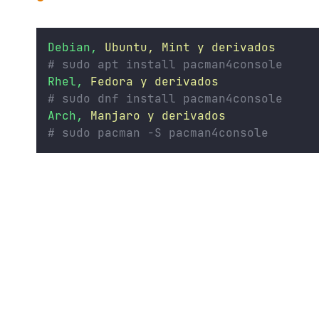
Debian,
Ubuntu,
Mint
y
derivados
# sudo apt install pacman4console
Rhel,
Fedora
y
derivados
# sudo dnf install pacman4console
Arch,
Manjaro
y
derivados
# sudo pacman -S pacman4console