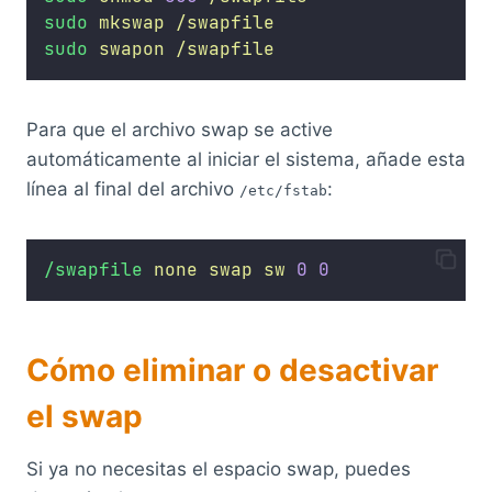
sudo
mkswap
/swapfile
sudo
swapon
/swapfile
Para que el archivo swap se active
automáticamente al iniciar el sistema, añade esta
línea al final del archivo
:
/etc/fstab
/swapfile
none
swap
sw
0
0
Cómo eliminar o desactivar
el swap
Si ya no necesitas el espacio swap, puedes