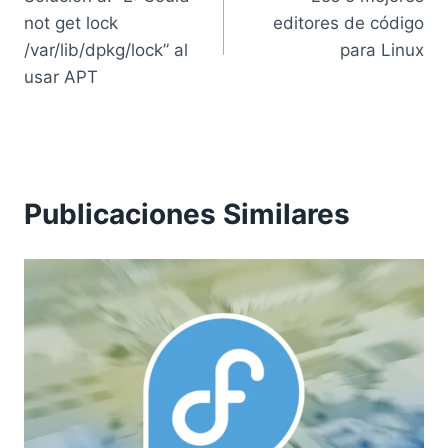
de
not get lock
editores de código
entradas
/var/lib/dpkg/lock” al
para Linux
usar APT
Publicaciones Similares