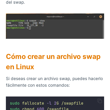
del swap.
Cómo crear un archivo swap
en Linux
Si deseas crear un archivo swap, puedes hacerlo
fácilmente con estos comandos:
sudo
fallocate
-l
2
G
/swapfile
sudo
chmod
600
/swapfile