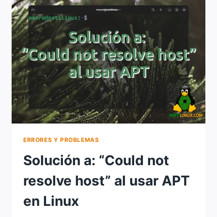
PROBLEMS,
YOU
HAVE
HELD
BROKEN
PACKAGES”
EN
DEBIAN,
UBUNTU
Y
DERIVADOS
ERRORES Y PROBLEMAS
Solución a: “Could not
resolve host” al usar APT
en Linux