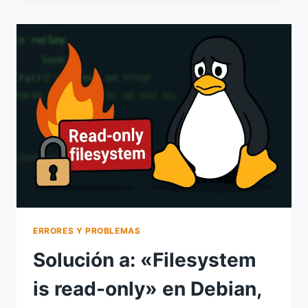
TO
START
NETWORKMANAGER.SERVICE”
O
“NETWORKING
NOT
RUNNING”
EN
DEBIAN/UBUNTU/MINT
ERRORES Y PROBLEMAS
Solución a: «Filesystem
is read-only» en Debian,