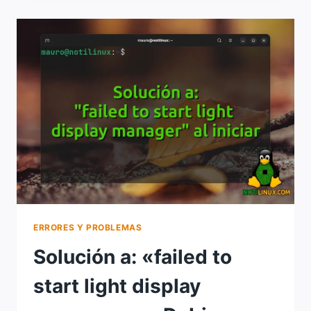
SUM
MISMATCH»
EN
APT
(DEBIAN,
UBUNTU,
LINUX
MINT
Y
DERIVADOS)
ERRORES Y PROBLEMAS
Solución a: «failed to
start light display