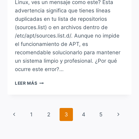
Linux, ves un mensaje como este? Esta
advertencia significa que tienes líneas
duplicadas en tu lista de repositorios
(sources.list) o en archivos dentro de
/etc/apt/sources.list.d/. Aunque no impide
el funcionamiento de APT, es
recomendable solucionarlo para mantener
un sistema limpio y profesional. ¿Por qué
ocurre este error?…
SOLUCIÓN
LEER MÁS
A:
“W:
DUPLICATE
SOURCES.LIST
Navegación
Página
Siguiente
1
2
3
4
5
ENTRY
…”
de
anterior
página
AL
ACTUALIZAR