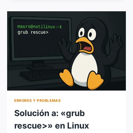
TO
START
LIGHT
DISPLAY
MANAGER»
EN
DEBIAN,
UBUNTU,
LINUX
MINT
Y
DERIVADOS
ERRORES Y PROBLEMAS
Solución a: «grub
rescue>» en Linux