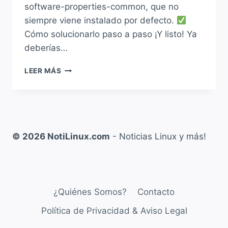
software-properties-common, que no
siempre viene instalado por defecto.
Cómo solucionarlo paso a paso ¡Y listo! Ya
deberías…
LEER MÁS
SOLUCIÓN
AL
ERROR
«ADD-
APT-
REPOSITORY:
© 2026 NotiLinux.com
- Noticias Linux y más!
COMMAND
NOT
FOUND»
EN
DEBIAN,
¿Quiénes Somos?
Contacto
UBUNTU,
MINT
Política de Privacidad & Aviso Legal
Y