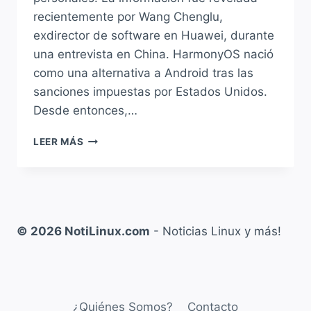
recientemente por Wang Chenglu,
exdirector de software en Huawei, durante
una entrevista en China. HarmonyOS nació
como una alternativa a Android tras las
sanciones impuestas por Estados Unidos.
Desde entonces,…
HUAWEI
LEER MÁS
LANZA
SU
PROPIO
SISTEMA
OPERATIVO:
HARMONYOS
© 2026 NotiLinux.com
- Noticias Linux y más!
PC
SU
APUESTA
POR
LA
¿Quiénes Somos?
Contacto