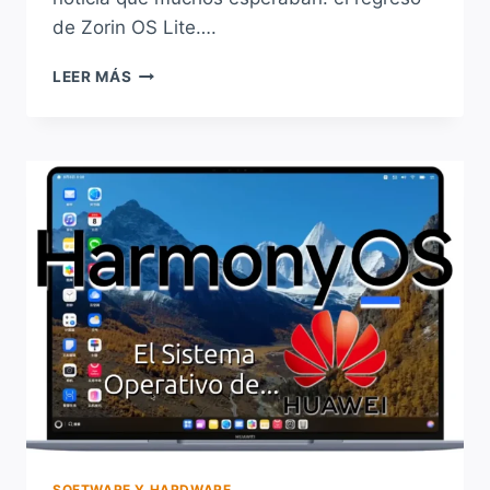
de Zorin OS Lite….
ZORIN
LEER MÁS
OS
18.1
YA
ESTÁ
DISPONIBLE…
¡Y
VUELVE
ZORIN
OS
LITE!
SOFTWARE Y HARDWARE