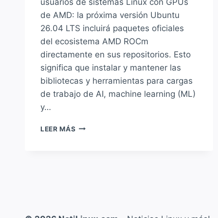
usuarios de sistemas Linux con GPUs
de AMD: la próxima versión Ubuntu
26.04 LTS incluirá paquetes oficiales
del ecosistema AMD ROCm
directamente en sus repositorios. Esto
significa que instalar y mantener las
bibliotecas y herramientas para cargas
de trabajo de AI, machine learning (ML)
y…
UBUNTU
LEER MÁS
26.04
INTEGRARÁ
ROCM
DE
AMD
EN
SUS
REPOSITORIOS