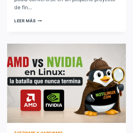
de fin…
GAMING
LEER MÁS
EN
LINUX:
AMD
VS
NVIDIA
PARA
STEAM,
PROTON
Y
WAYLAND
SOFTWARE Y HARDWARE