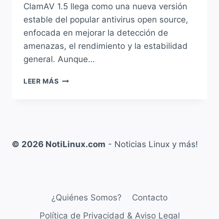
ClamAV 1.5 llega como una nueva versión
estable del popular antivirus open source,
enfocada en mejorar la detección de
amenazas, el rendimiento y la estabilidad
general. Aunque…
CLAMAV
LEER MÁS
1.5:
EL
ANTIVIRUS
PARA
LINUX
SE
© 2026 NotiLinux.com
- Noticias Linux y más!
ACTUALIZA
CON
MEJORAS
CLAVE
EN
¿Quiénes Somos?
Contacto
SEGURIDAD
Política de Privacidad & Aviso Legal