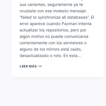
sus variantes, seguramente ya te
cruzaste con ese molesto mensaje:
“failed to synchronize all databases”. El
error aparece cuando Pacman intenta
actualizar los repositorios, pero por
algún motivo no puede comunicarse
correctamente con los servidores o
alguno de los mirrors está caído,
desactualizado o roto. En esta…
SOLUCIÓN
LEER MÁS
AL
ERROR
“FAILED
TO
SYNCHRONIZE
ALL
DATABASES”
EN