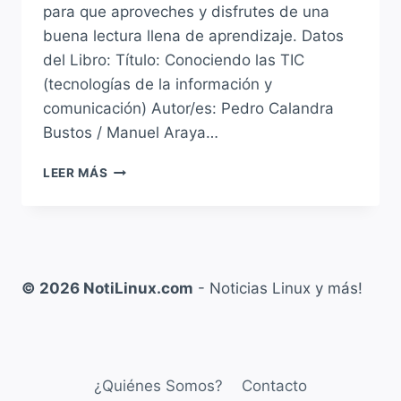
para que aproveches y disfrutes de una
buena lectura llena de aprendizaje. Datos
del Libro: Título: Conociendo las TIC
(tecnologías de la información y
comunicación) Autor/es: Pedro Calandra
Bustos / Manuel Araya…
CONOCIENDO
LEER MÁS
LAS
TIC
DE
PEDRO
CALANDRA
BUSTOS
© 2026 NotiLinux.com
- Noticias Linux y más!
Y
MANUEL
ARAYA
ARRAÑO
¿Quiénes Somos?
Contacto