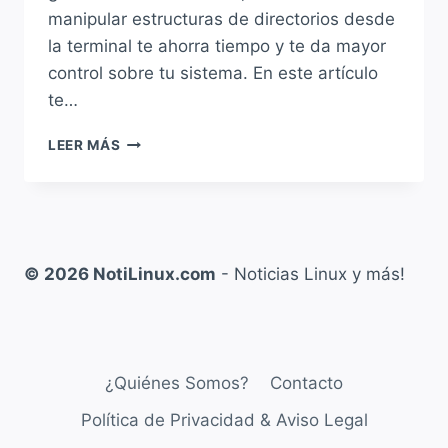
manipular estructuras de directorios desde
la terminal te ahorra tiempo y te da mayor
control sobre tu sistema. En este artículo
te…
CÓMO
LEER MÁS
CREAR
DIRECTORIOS
EN
LINUX:
GUÍA
COMPLETA
© 2026 NotiLinux.com
- Noticias Linux y más!
PASO
A
PASO
¿Quiénes Somos?
Contacto
Política de Privacidad & Aviso Legal