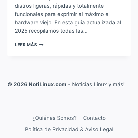
distros ligeras, rápidas y totalmente
funcionales para exprimir al máximo el
hardware viejo. En esta guía actualizada al
2025 recopilamos todas las…
TOP
LEER MÁS
10
DISTRIBUCIONES
LINUX
QUE
TODAVÍA
SOPORTAN
© 2026 NotiLinux.com
- Noticias Linux y más!
32
BITS
¿Quiénes Somos?
Contacto
Política de Privacidad & Aviso Legal