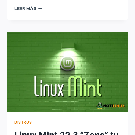
¿QUÉ
LEER MÁS
ES
UNA
DISTRIBUCIÓN
LINUX
REALMENTE?
DISTROS
Linux Mint 22.3 “Zena” tu