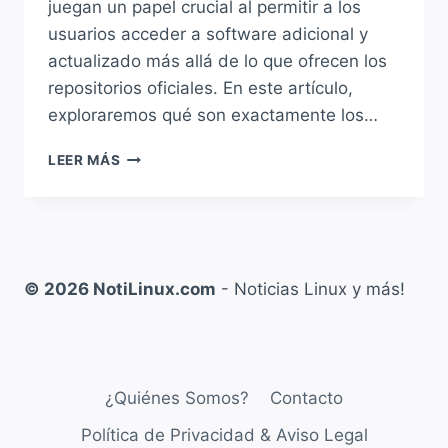
juegan un papel crucial al permitir a los
usuarios acceder a software adicional y
actualizado más allá de lo que ofrecen los
repositorios oficiales. En este artículo,
exploraremos qué son exactamente los…
TODO
LEER MÁS
LO
QUE
NECESITÁS
SABER
SOBRE
LOS
© 2026 NotiLinux.com
- Noticias Linux y más!
PPA
(PERSONAL
PACKAGE
ARCHIVES)
EN
¿Quiénes Somos?
Contacto
LINUX
Política de Privacidad & Aviso Legal