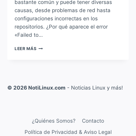
bastante común y puede tener diversas
causas, desde problemas de red hasta
configuraciones incorrectas en los
repositorios. ¿Por qué aparece el error
«Failed to…
SOLUCIÓN
LEER MÁS
A:
“FAILED
TO
FETCH”
AL
USAR
© 2026 NotiLinux.com
- Noticias Linux y más!
APT
EN
DEBIAN,
UBUNTU,
MINT
¿Quiénes Somos?
Contacto
Y
DERIVADOS
Política de Privacidad & Aviso Legal