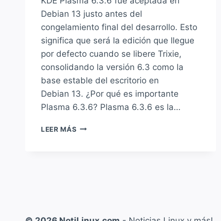
KDE Plasma 6.3.6 fue aceptada en
Debian 13 justo antes del
congelamiento final del desarrollo. Esto
significa que será la edición que llegue
por defecto cuando se libere Trixie,
consolidando la versión 6.3 como la
base estable del escritorio en
Debian 13. ¿Por qué es importante
Plasma 6.3.6? Plasma 6.3.6 es la…
DEBIAN 13
LEER MÁS
“TRIXIE”
INCLUIRÁ
KDE
PLASMA 6.3.6
COMO
ENTORNO
DE
ESCRITORIO
© 2026 NotiLinux.com
- Noticias Linux y más!
POR