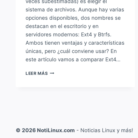
veces subestimadas) es elegir el
sistema de archivos. Aunque hay varias
opciones disponibles, dos nombres se
destacan en el escritorio y en
servidores modernos: Ext4 y Btrfs.
Ambos tienen ventajas y características
únicas, pero ¿cuál conviene usar? En
este artículo vamos a comparar Ext4…
EXT4
LEER MÁS
VS
BTRFS:
¿CUÁL
SISTEMA
DE
ARCHIVOS
ELEGIR?
© 2026 NotiLinux.com
- Noticias Linux y más!