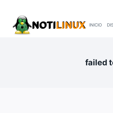
Saltar
al
contenido
INICIO
DI
failed 