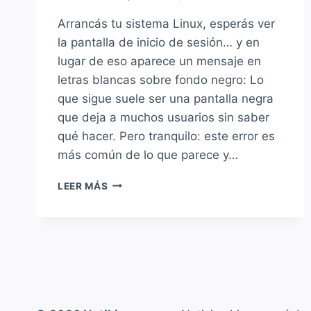
Arrancás tu sistema Linux, esperás ver
la pantalla de inicio de sesión… y en
lugar de eso aparece un mensaje en
letras blancas sobre fondo negro: Lo
que sigue suele ser una pantalla negra
que deja a muchos usuarios sin saber
qué hacer. Pero tranquilo: este error es
más común de lo que parece y…
SOLUCIÓN
LEER MÁS
A:
«FAILED
TO
START
LIGHT
DISPLAY
MANAGER»
EN