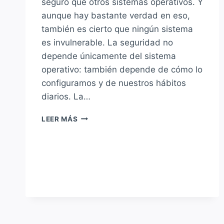
seguro que otros sistemas operativos. Y
aunque hay bastante verdad en eso,
también es cierto que ningún sistema
es invulnerable. La seguridad no
depende únicamente del sistema
operativo: también depende de cómo lo
configuramos y de nuestros hábitos
diarios. La…
LOS
LEER MÁS
ERRORES
QUE
PONEN
EN
RIESGO
TU
LINUX
(Y
CÓMO
EVITARLOS)