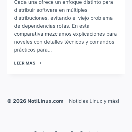
Cada una ofrece un enfoque distinto para
distribuir software en múltiples
distribuciones, evitando el viejo problema
de dependencias rotas. En esta
comparativa mezclamos explicaciones para
noveles con detalles técnicos y comandos
prácticos para…
FLATPAK
LEER MÁS
VS
SNAP
VS
APPIMAGE:
LOS
FORMATOS
© 2026 NotiLinux.com
- Noticias Linux y más!
UNIVERSALES
DE
LINUX
CARA
A