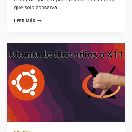
que solo conserva…
WAYLAND
LEER MÁS
VS
X11:
¿CUÁL
ES
EL
FUTURO
DEL
ESCRITORIO
LINUX?
DISTROS