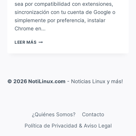
sea por compatibilidad con extensiones,
sincronización con tu cuenta de Google o
simplemente por preferencia, instalar
Chrome en…
VIDEO:
LEER MÁS
¿CÓMO
INSTALAR
GOOGLE
CHROME
EN
DEBIAN?
© 2026 NotiLinux.com
- Noticias Linux y más!
TRES
MÉTODOS
FÁCILES
Y
EFECTIVOS
¿Quiénes Somos?
Contacto
Política de Privacidad & Aviso Legal