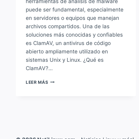
herramientas de análisis de malware
puede ser fundamental, especialmente
en servidores o equipos que manejan
archivos compartidos. Una de las
soluciones más conocidas y confiables
es ClamAV, un antivirus de código
abierto ampliamente utilizado en
sistemas Unix y Linux. ¿Qué es
ClamAV?…
CLAMAV
LEER MÁS
¿QUÉ
ES,
CÓMO
FUNCIONA
Y
CÓMO
SE
INSTALA