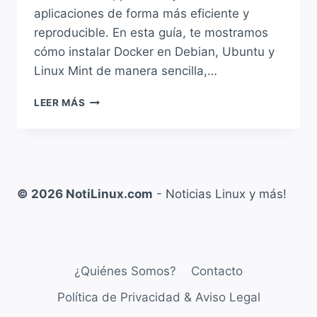
aplicaciones de forma más eficiente y
reproducible. En esta guía, te mostramos
cómo instalar Docker en Debian, Ubuntu y
Linux Mint de manera sencilla,…
CÓMO
LEER MÁS
INSTALAR
DOCKER
EN
DEBIAN,
UBUNTU
Y
© 2026 NotiLinux.com
- Noticias Linux y más!
LINUX
MINT
PASO
A
PASO
¿Quiénes Somos?
Contacto
Política de Privacidad & Aviso Legal