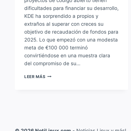
proyectos de código abierto tienen
dificultades para financiar su desarrollo,
KDE ha sorprendido a propios y
extraños al superar con creces su
objetivo de recaudación de fondos para
2025. Lo que empezó con una modesta
meta de €100 000 terminó
convirtiéndose en una muestra clara
del compromiso de su…
ES
LEER MÁS
UN
NOTICIÓN!
KDE
SUPERA
SU
META
DE
RECAUDACIÓN
© 2026 NotiLinux.com
- Noticias Linux y más!
2025