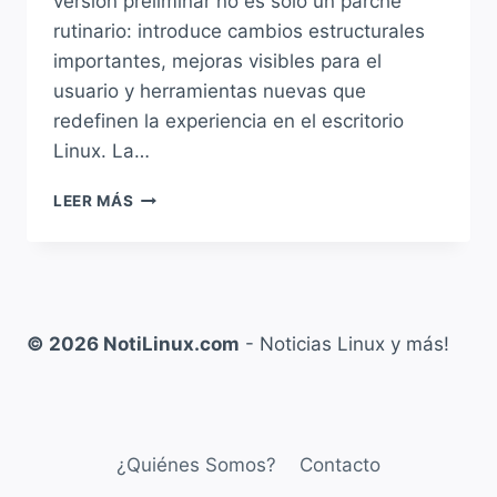
versión preliminar no es solo un parche
rutinario: introduce cambios estructurales
importantes, mejoras visibles para el
usuario y herramientas nuevas que
redefinen la experiencia en el escritorio
Linux. La…
KDE
LEER MÁS
PLASMA
6.6
BETA:
ASÍ
EVOLUCIONA
EL
© 2026 NotiLinux.com
- Noticias Linux y más!
ESCRITORIO
CON
NUEVO
GESTOR
DE
¿Quiénes Somos?
Contacto
INICIO