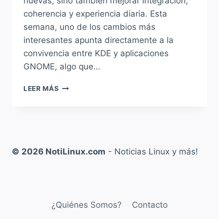
nuevas, sino también mejorar integración,
coherencia y experiencia diaria. Esta
semana, uno de los cambios más
interesantes apunta directamente a la
convivencia entre KDE y aplicaciones
GNOME, algo que…
KDE
LEER MÁS
MEJORA
EL
SOPORTE
PARA
APLICACIONES
GNOME,
© 2026 NotiLinux.com
- Noticias Linux y más!
ZOOM
EN
PLASMA,
DISCOVER
Y
¿Quiénes Somos?
Contacto
MUCHAS