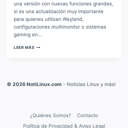
una versión con nuevas funciones grandes,
sí es una actualización muy importante
para quienes utilizan Wayland,
configuraciones multimonitor o sistemas
gaming en…
KDE
LEER MÁS
PLASMA
6.6.5
MEJORA
EL
RENDIMIENTO
CON
© 2026 NotiLinux.com
- Noticias Linux y más!
GPUS
NVIDIA
Y
CORRIGE
MÚLTIPLES
¿Quiénes Somos?
Contacto
ERRORES
Política de Privacidad & Aviso Legal