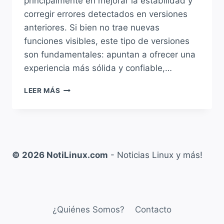
principalmente en mejorar la estabilidad y
corregir errores detectados en versiones
anteriores. Si bien no trae nuevas
funciones visibles, este tipo de versiones
son fundamentales: apuntan a ofrecer una
experiencia más sólida y confiable,…
LIBREOFFICE
LEER MÁS
26.2.2
LLEGA
CON
MÁS
DE
80
© 2026 NotiLinux.com
- Noticias Linux y más!
CORRECCIONES:
UNA
ACTUALIZACIÓN
CLAVE
PARA
¿Quiénes Somos?
Contacto
LA