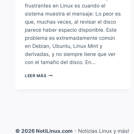
frustrantes en Linux es cuando el
sistema muestra el mensaje: Lo peor es
que, muchas veces, al revisar el disco
parece haber espacio disponible. Este
problema es extremadamente común
en Debian, Ubuntu, Linux Mint y
derivadas, y no siempre tiene que ver
con el tamaño del disco. En…
SOLUCIÓN
LEER MÁS
A:
“NO
SPACE
LEFT
ON
DEVICE”
EN
LINUX
© 2026 NotiLinux.com
- Noticias Linux y más!
(AUNQUE