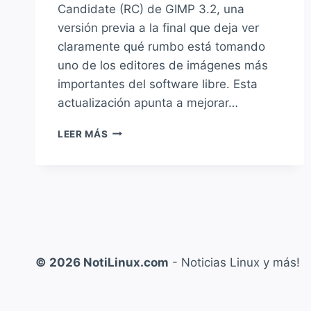
Candidate (RC) de GIMP 3.2, una
versión previa a la final que deja ver
claramente qué rumbo está tomando
uno de los editores de imágenes más
importantes del software libre. Esta
actualización apunta a mejorar…
GIMP
LEER MÁS
3.2
RELEASE
CANDIDATE
TRAE
TODAS
LAS
NOVEDADES
QUE
© 2026 NotiLinux.com
- Noticias Linux y más!
ESPERÁBAMOS