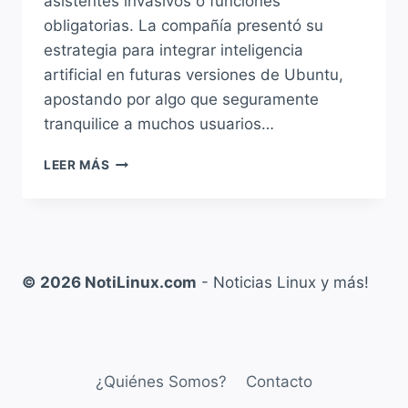
asistentes invasivos o funciones
obligatorias. La compañía presentó su
estrategia para integrar inteligencia
artificial en futuras versiones de Ubuntu,
apostando por algo que seguramente
tranquilice a muchos usuarios…
CANONICAL
LEER MÁS
PREPARA
LA
INTEGRACIÓN
DE
IA
EN
© 2026 NotiLinux.com
- Noticias Linux y más!
UBUNTU:
INFERENCIA
LOCAL,
MODELOS
ABIERTOS
¿Quiénes Somos?
Contacto
Y