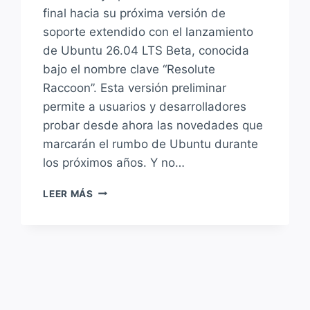
final hacia su próxima versión de
soporte extendido con el lanzamiento
de Ubuntu 26.04 LTS Beta, conocida
bajo el nombre clave “Resolute
Raccoon”. Esta versión preliminar
permite a usuarios y desarrolladores
probar desde ahora las novedades que
marcarán el rumbo de Ubuntu durante
los próximos años. Y no…
UBUNTU
LEER MÁS
26.04
LTS
BETA
«RESOLUTE
RACCOON»
CON
KERNEL
7