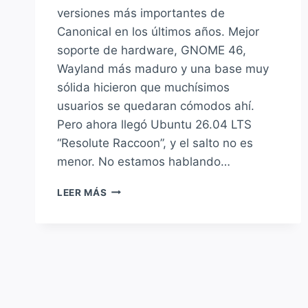
versiones más importantes de
Canonical en los últimos años. Mejor
soporte de hardware, GNOME 46,
Wayland más maduro y una base muy
sólida hicieron que muchísimos
usuarios se quedaran cómodos ahí.
Pero ahora llegó Ubuntu 26.04 LTS
“Resolute Raccoon”, y el salto no es
menor. No estamos hablando…
UBUNTU
LEER MÁS
24.04
VS
UBUNTU
26.04
LTS:
¿VALE
LA
PENA