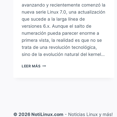
avanzando y recientemente comenzó la
nueva serie Linux 7.0, una actualización
que sucede a la larga línea de
versiones 6.x. Aunque el salto de
numeración pueda parecer enorme a
primera vista, la realidad es que no se
trata de una revolución tecnológica,
sino de la evolución natural del kernel…
LINUX
LEER MÁS
KERNEL
7.0:
NOVEDADES,
MEJORAS
Y
DIFERENCIAS
CON
LA
© 2026 NotiLinux.com
- Noticias Linux y más!
SERIE