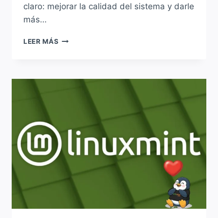
claro: mejorar la calidad del sistema y darle
más…
LINUX
LEER MÁS
MINT
PREPARA
SU
PRÓXIMA
VERSIÓN:
MENOS
LANZAMIENTOS
Y
CAMBIOS
IMPORTANTES
EN
CAMINO