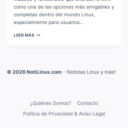
como una de las opciones más amigables y
completas dentro del mundo Linux,
especialmente para usuarios…
LINUX
LEER MÁS
MINT
22.3
“ZENA”
YA
ESTÁ
DISPONIBLE
© 2026 NotiLinux.com
- Noticias Linux y más!
CON
CINNAMON
6.6,
NUEVO
MENÚ
¿Quiénes Somos?
Contacto
Y
MEJORAS
Política de Privacidad & Aviso Legal
IMPORTANTES