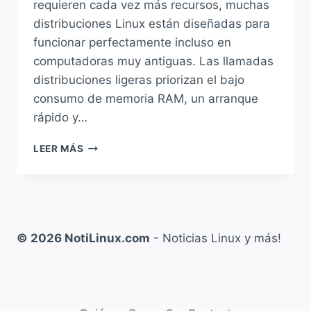
requieren cada vez más recursos, muchas
distribuciones Linux están diseñadas para
funcionar perfectamente incluso en
computadoras muy antiguas. Las llamadas
distribuciones ligeras priorizan el bajo
consumo de memoria RAM, un arranque
rápido y…
TOP
LEER MÁS
10
DISTRIBUCIONES
LINUX
MÁS
LIGERAS
PARA
© 2026 NotiLinux.com
- Noticias Linux y más!
REVIVIR
COMPUTADORAS
ANTIGUAS