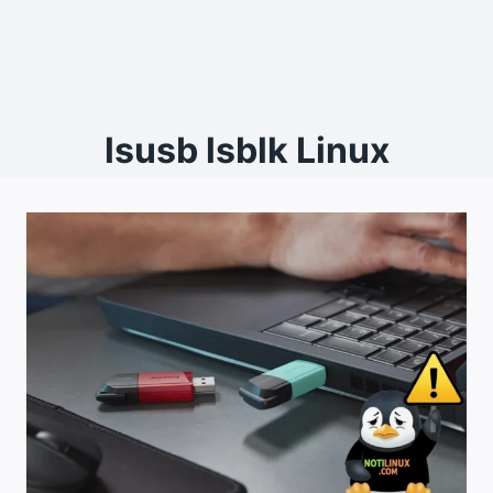
lsusb lsblk Linux