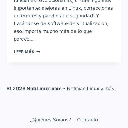
funciones revolucionarias, sí trae algo muy
importante: mejoras en Linux, correcciones
de errores y parches de seguridad. Y
tratándose de software de virtualización,
eso importa mucho más de lo que
parece….
VIRTUALBOX
LEER MÁS
7.2.8
LLEGA
CON
MUCHAS
MEJORAS,
CORRECCIONES
© 2026 NotiLinux.com
- Noticias Linux y más!
DE
SEGURIDAD
Y
MAYOR
ESTABILIDAD
¿Quiénes Somos?
Contacto