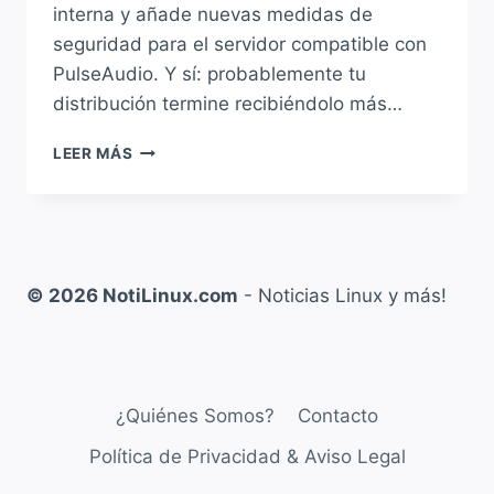
interna y añade nuevas medidas de
seguridad para el servidor compatible con
PulseAudio. Y sí: probablemente tu
distribución termine recibiéndolo más…
PIPEWIRE
LEER MÁS
1.6.5
LLEGA
CON
MEJORAS
DE
SEGURIDAD,
© 2026 NotiLinux.com
- Noticias Linux y más!
CORRECCIONES
DE
AUDIO
Y
MÁS
¿Quiénes Somos?
Contacto
ESTABILIDAD
EN
Política de Privacidad & Aviso Legal
LINUX